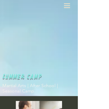
SUMMER CAMP
Martial Arts | After School |
Seasonal Camp