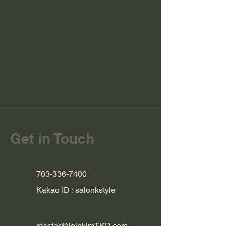
Get in Touch
703-336-7400
Kakao ID :
salonkstyle
master@joinkimTKD.com