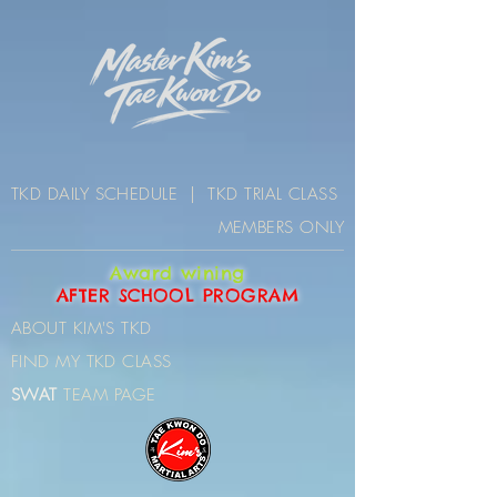
TKD DAILY SCHEDULE
|
TKD TRIAL CLASS
MEMBERS ONLY
Award wining
AFTER SCHOOL PROGRAM
ABOUT KIM'S TK
D
FIND MY TKD CLAS
S
SWAT
TEAM PAGE