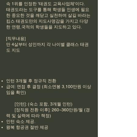
속 1위를 인정한 '태권도 교육사업체'이다.
태권도라는 도구를 통해 학생들 인생에 필요
한 중요한 것을 깨닫고 실천하며 살길 바라는
킴스 태권도만의 지도사명감을 가지고 다양
한 연령,국적의 학생들을 지도하고 있다.
[직무내용]
만 4살부터 성인까지 각 나이별 클래스 태권
도 지도
인턴 3개월 후 정규직 전환
급여: 면접 후 결정 (최소연봉 3,100만원 이상
임을 확인)
[인턴]: (숙소 포함, 3개월 인턴)
[정직원 전환 이후]: 260~360만원/월 (경
력 및 실력에 따라 책정)
인턴 숙소 제공.
왕복 항공권 절반 제공