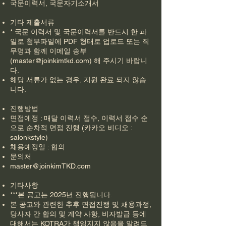
국문이력서, 국문자기소개서
기타 제출서류
* 국문 이력서 및 국문이력서를 반드시 한 파
일로 첨부파일에 PDF 형태로 업로드 또는 직
무명과 함께 이메일 송부
(
master@joinkimtkd.com
) 해 주시기 바랍니
다.
해당 서류가 없는 경우, 지원 완료 되지 않습
니다.
진행방법
면접예정 : 매달 이력서 접수, 이력서 접수 순
으로 순차적 면접 진행 (카카오 비디오 :
salonkstyle)
채용예정일 : 협의
문의처
master@joinkimTKD.com
기타사항
***본 공고는 2025년 진행됩니다.
본 공고와 관련한 추후 면접진행 및 채용과정,
당사자 간 합의 및 계약 사항, 비자발급 등에
대해서는 KOTRA가 책임지지 않음을 알려드