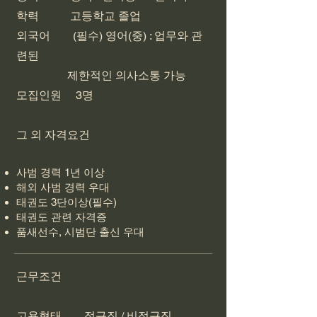
학력 고등학교 졸업
외국어 (필수) 영어(중) : 업무와 관
련된
제한적인 의사소통 가능
​모집인원 3명
​그 외 자격요건
사범 경력 1년 이상
해외 사범 경력 우대
태권도 3단이상(필수)
태권도 관련 자격증
품새선수, 시범단 출신 우대
근무조건
고용형태 정규직 / 비정규직